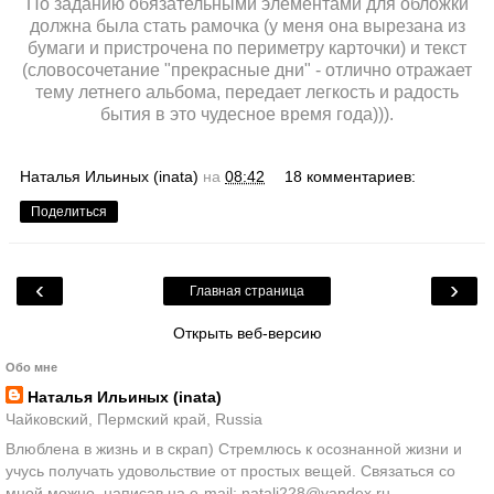
По заданию обязательными элементами для обложки
должна была стать рамочка (у меня она вырезана из
бумаги и пристрочена по периметру карточки) и текст
(словосочетание "прекрасные дни" - отлично отражает
тему летнего альбома, передает легкость и радость
бытия в это чудесное время года))).
Наталья Ильиных (inata)
на
08:42
18 комментариев:
Поделиться
‹
›
Главная страница
Открыть веб-версию
Обо мне
Наталья Ильиных (inata)
Чайковский, Пермский край, Russia
Влюблена в жизнь и в скрап) Стремлюсь к осознанной жизни и
учусь получать удовольствие от простых вещей. Связаться со
мной можно, написав на e-mail: natali228@yandex.ru